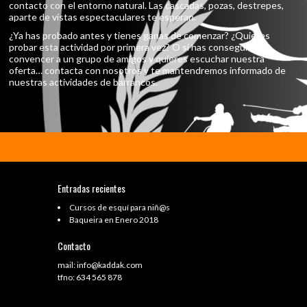
contacto con el entorno natural. Las cascadas, pozas, destrepes,
aparte de vistas espectaculares te esperan.
¿Ya has probado antes y tienes ganas de comenzar? ¿Quieres
probar esta actividad por primera vez? O si has conseguido
convencer a un grupo de amigos y quieres escuchar nuestra
oferta… contacta con nosotros y te mantendremos informado de
nuestras actividades de barrancos.
Entradas recientes
Cursos de esquí para niñ@s
Baqueira en Enero 2018
Contacto
mail: info@kaddak.com
tfno: 634 565 878