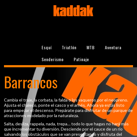
kaddak
Esquí
Triatlón
MTB
Aventura
Senderismo
Patinaje
Barrancos
Cambia el traje, la corbata, la falda o los vaqueros por el neopreno.
Ajusta el chaleco, ponte el casco y el arnés. Ahora ya estás listo
para empezar el descenso. Prepárate para disfrutar de un parque de
atracciones modelado por la naturaleza.
Salta, desliza, rappela, nada, trepa… todo lo que hagas no hará más
que incrementar tu diversión. Desciende por el cauce de un río
salvando los obstáculos que se van presentando y disfruta del