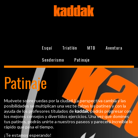
kaddak
Esquí
Triatlón
MTB
Aventura
Senderismo
Patinaje
Patinaje
Muévete sobre ruedas por la ciudad. La perspectiva cambia y las
posibilidades se multiplican una vez te calzas los patines y con la
ayuda de los profesores titulados de
kaddak
, podrás progresar con
los mejores consejos y divertidos ejercicios. Una vez que domines
tus patines, podrás unirte a nuestros paseos y parecerá increíble lo
rápido que pasa el tiempo.
¡Te estamos esperando!