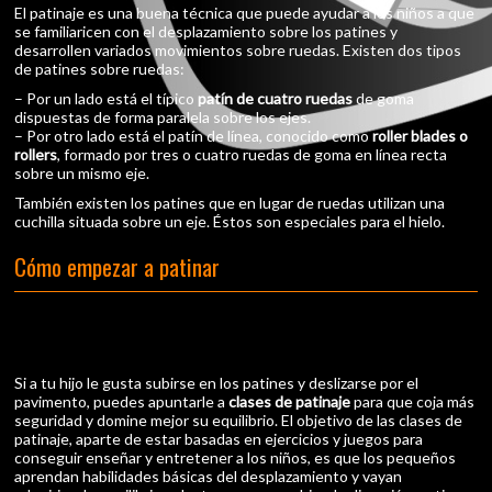
El patinaje es una buena técnica que puede ayudar a los niños a que
se familiaricen con el desplazamiento sobre los patines y
desarrollen variados movimientos sobre ruedas. Existen dos tipos
de patines sobre ruedas:
– Por un lado está el típico
patín de cuatro ruedas
de goma
dispuestas de forma paralela sobre los ejes.
– Por otro lado está el patín de línea, conocido como
roller blades o
rollers
, formado por tres o cuatro ruedas de goma en línea recta
sobre un mismo eje.
También existen los patines que en lugar de ruedas utilizan una
cuchilla situada sobre un eje. Éstos son especiales para el hielo.
Cómo empezar a patinar
Si a tu hijo le gusta subirse en los patines y deslizarse por el
pavimento, puedes apuntarle a
clases de patinaje
para que coja más
seguridad y domine mejor su equilibrio. El objetivo de las clases de
patinaje, aparte de estar basadas en ejercicios y juegos para
conseguir enseñar y entretener a los niños, es que los pequeños
aprendan habilidades básicas del desplazamiento y vayan