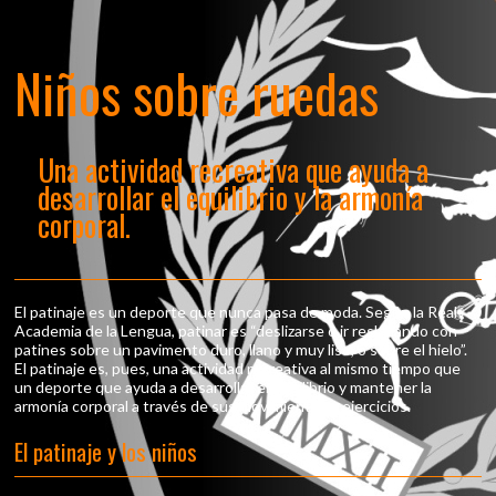
Niños sobre ruedas
Una actividad recreativa que ayuda a
desarrollar el equilibrio y la armonía
corporal.
El patinaje es un deporte que nunca pasa de moda. Según la Real
Academia de la Lengua, patinar es “deslizarse o ir resbalando con
patines sobre un pavimento duro, llano y muy liso, o sobre el hielo”.
El patinaje es, pues, una actividad recreativa al mismo tiempo que
un deporte que ayuda a desarrollar el equilibrio y mantener la
armonía corporal a través de sus movimientos y ejercicios.
El patinaje y los niños